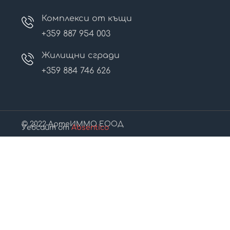
Комплекси от къщи
+359 887 954 003
Жилищни сгради
+359 884 746 626
© 2022 АртеИММО ЕООД
Уебсайт от
Absentico