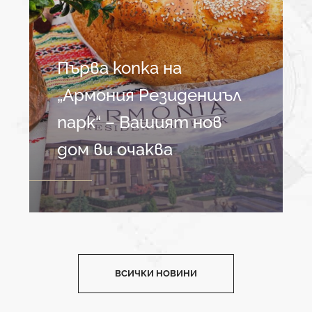
Първа копка на
„Армония Резиденшъл
парк“ – Вашият нов
дом ви очаква
ВСИЧКИ НОВИНИ