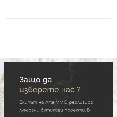
Защо да
изберете нас ?
Екипът на ArteIMMO реализира
луксозни бутикови проекти. В