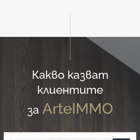
Какво казват
клиентите
ArteIMMO
за