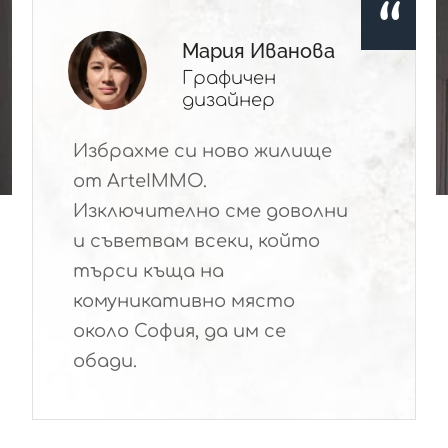
Виктория
Георгиева
Счетоводител
Свършили сте чудесна
работа! Обичаме си
къщата и сме доволни от
всичко, както от мястото
на комплекса, така и от
качеството на
строителството.