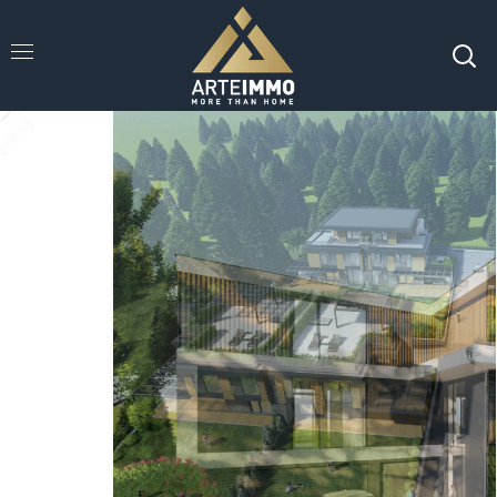
Forest Hills 2
комплекс от
къщи