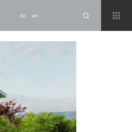
О
бг
en