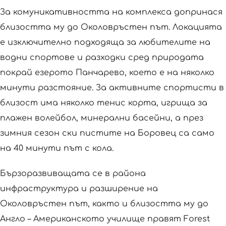
За комуникативността на комплекса допринася
близостта му до Околовръстен път. Локацията
е изключително подходяща за любителите на
водни спортове и разходки сред природата
покрай езерото Панчарево, което е на няколко
минути разстояние. За активните спортисти в
близост има няколко тенис корта, игрища за
плажен волейбол, минерални басейни, а през
зимния сезон ски пистите на Боровец са само
на 40 минути път с кола.
Бързоразвиващата се в района
инфраструктура и разширение на
Околовръстен път, както и близостта му до
Англо – Американското училище правят Forest