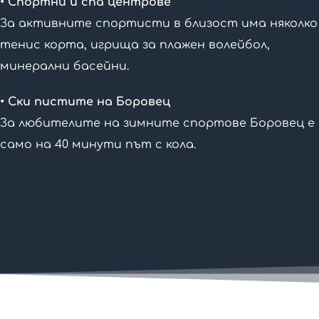
• Спортни и спа центрове
За активните спортисти в близост има няколко
тенис корта, игрища за плажен волейбол,
минерални басейни.
• Ски пистите на Боровец
За любителите на зимните спортове Боровец е
само на 40 минути път с кола.