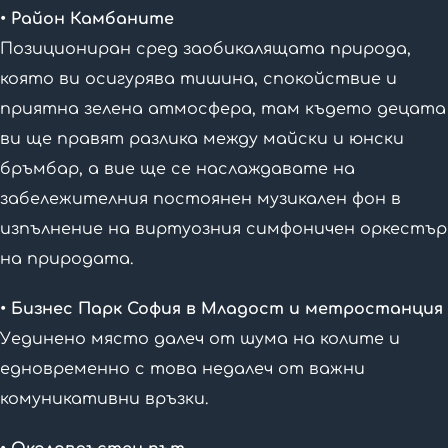
• Район Камбаните
Позициониран сред заобикалящата природа,
която ви осигурява тишина, спокойствие и
приятна зелена атмосфера, там където децата
ви ще правят разлика между майски и юнски
бръмбар, а вие ще се наслаждавате на
забележителния постоянен музикален фон в
изпълнение на виртуозния симфоничен оркестър
на природата.
• Бизнес Парк София в Младост и метростанция
Уединено място далеч от шума на колите и
едновременно с това недалеч от важни
комуникативни връзки.